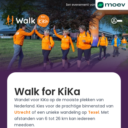
Een evenement van
Walk for KiKa
Wandel voor KiKa op de mooiste plekken van 
Nederland. Kies voor de prachtige binnenstad van 
Utrecht
 of een unieke wandeling op 
Texel
. Met 
afstanden van 6 tot 26 km kan iedereen 
meedoen.